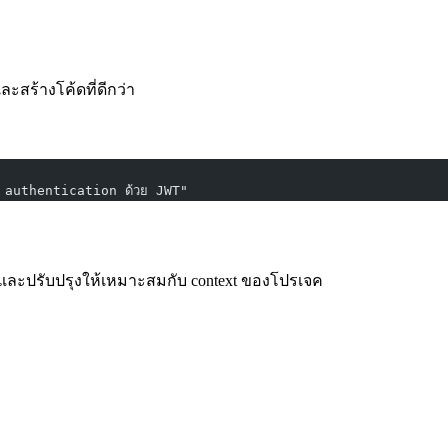
ละสร้างโค้ดที่ดีกว่า
ี authentication ด้วย JWT"
iew และปรับปรุงให้เหมาะสมกับ context ของโปรเจค